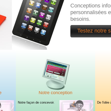
Conceptions inf
personnalisées e
besoins.
Testez notre s
e
Notre conception
Notre façon de concevoir.
De l'idée