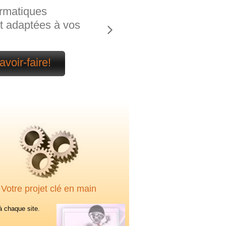
ormatiques
t adaptées à vos
avoir-faire!
Votre projet clé en main
 à chaque site.