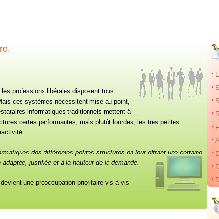
re.
E
S
t les professions libérales disposent tous
S
 Mais ces systèmes nécessitent mise au point,
stataires informatiques traditionnels mettent à
R
ructures certes performantes, mais plutôt lourdes, les très petites
F
activité.
A
rmatiques des différentes petites structures en leur offrant une certaine
D
n adaptée, justifiée et à la hauteur de la demande.
D
D
 devient une préoccupation prioritaire vis-à-vis