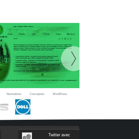
Illustrations
Conception
WordPress
Codage
Design
Conceptio
Twitter avec