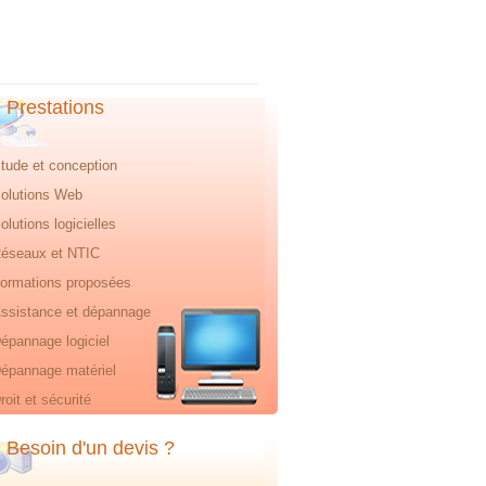
Prestations
tude et conception
olutions Web
olutions logicielles
éseaux et NTIC
ormations proposées
ssistance et dépannage
épannage logiciel
épannage matériel
roit et sécurité
Besoin d'un devis ?