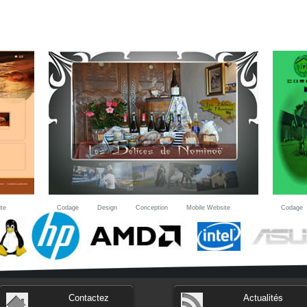
te
Codage
Design
Conception
Mobile Website
Codage
Contactez
Actualités