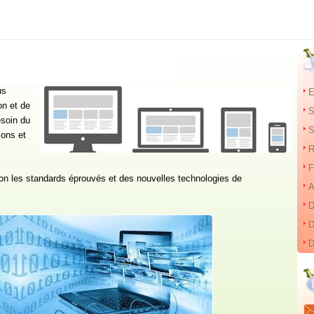
us
E
on et de
S
soin du
S
ions et
R
F
lon les standards éprouvés et des nouvelles technologies de
A
D
D
D