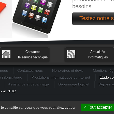
besoins.
Testez notre s
Contactez
Actualités
le service technique
Informatiques
-nous
Contactez-nous
Honoraires et devis
Mentions lég
e informatique
Prestations informatiques et Internet
Étude co
Assistance et dépannage
Dépannage logiciel
Dépannag
x et NTIC
Tout accepter
e le contrôle sur ceux que vous souhaitez activer