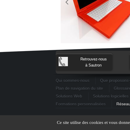
Retrouvez-nous
à Sautron
Qui sommes-nous
Que proposons
Plan de navigation du site
Glossair
Solutions Web
Solutions logicielles
Formations personnalisées
Réseau
Copyright © Microbos 2008 - 2024
Ce site utilise des cookies et vous donn