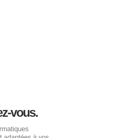
z-vous.
ormatiques
t adaptées à vos