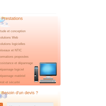
Prestations
tude et conception
olutions Web
olutions logicielles
éseaux et NTIC
ormations proposées
ssistance et dépannage
épannage logiciel
épannage matériel
roit et sécurité
Besoin d'un devis ?