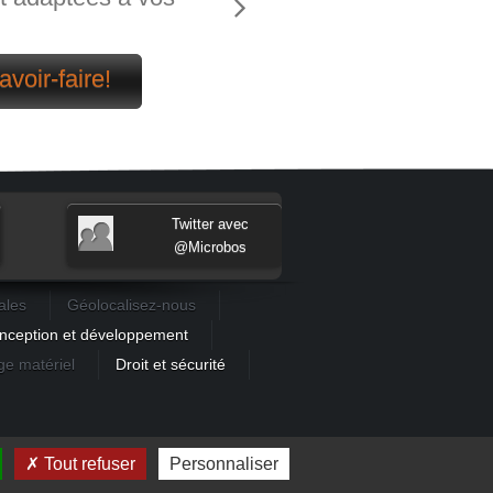
avoir-faire!
Twitter avec
@Microbos
ales
Géolocalisez-nous
nception et développement
e matériel
Droit et sécurité
Tout refuser
Personnaliser